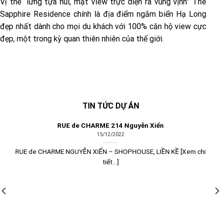
Vị thế “lưng tựa núi, mặt view trực diện ra vùng vịnh” The
Sapphire Residence chính là địa điểm ngắm biển Hạ Long
đẹp nhất dành cho mọi du khách với 100% căn hộ view cực
đẹp, một trong kỳ quan thiên nhiên của thế giới.
TIN TỨC DỰ ÁN
RUE de CHARME 214 Nguyễn Xiển
15/12/2022
RUE de CHARME NGUYỄN XIỂN – SHOPHOUSE, LIỀN KỀ [Xem chi
tiết...]