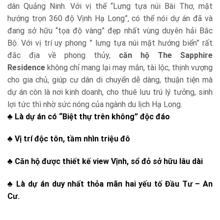
dân Quảng Ninh. Với vị thế “Lưng tựa núi Bài Thơ, mặt
hướng trọn 360 độ Vịnh Hạ Long”, có thể nói dự án đã và
đang sở hữu “tọa độ vàng” đẹp nhất vùng duyên hải Bắc
Bộ. Với vị trí uy phong ” lưng tựa núi mặt hướng biển” rất
đắc địa về phong thủy,
căn hộ The Sapphire
Residence
không chỉ mang lại may mắn, tài lộc, thịnh vượng
cho gia chủ, giúp cư dân di chuyển dễ dàng, thuận tiện mà
dự án còn là nơi kinh doanh, cho thuê lưu trú lý tưởng, sinh
lợi tức thì nhờ sức nóng của ngành du lịch Hạ Long.
♣ Là dự án có “Biệt thự trên không” độc đáo
♣ Vị trí độc tôn, tầm nhìn triệu đô
♣ Căn hộ được thiết kế view Vịnh, sổ đỏ sở hữu lâu dài
♣ Là dự án duy nhất thỏa mãn hai yếu tố Đầu Tư – An
Cư.