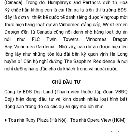
(Canada). Trong đó, Humphreys and Partners đến từ Hoa
Kỳ chắc hẳn không còn là cái tên xa lạ trên thị trường BĐS,
đây là đơn vị thiết kế quốc tế danh tiếng được Vingroup mời
thực hiện hàng loạt dự án Vinhomes đẳng cấp, West Green
Design đến từ Canada cũng nổi danh nhờ hàng loạt dự án
nổi như: FLC Twin Towers, Vinhomes Dragon
Bay, Vinhomes Gardenia… Nhờ vậy, các dự án được hiện lên
lộng lẫy như những tòa lâu đài bên kỳ quan vịnh Hạ Long
huyền bí. Căn hộ nghỉ dưỡng The Sapphire Residence là nơi
nghỉ dưỡng hàng đầu cho du khách trong và ngoài nước.
CHỦ ĐẦU TƯ
Công ty BĐS Doji Land (Thành viên thuộc tập đoàn VBĐQ
Doji) hiện đang đầu tư và kinh doanh nhiều loại hình bất
động sạn trong đó có các dự án quy mô lớn như:
♦ Tòa nhà Ruby Plaza (Hà Nội), Tòa nhà Opera View (HCM)