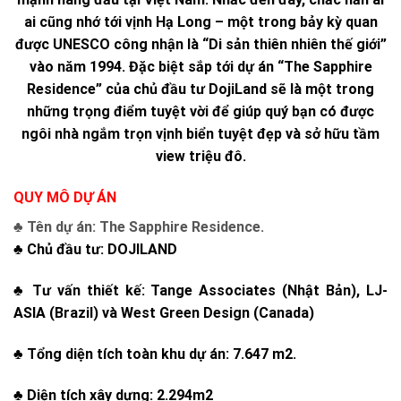
ai cũng nhớ tới vịnh Hạ Long – một trong bảy kỳ quan
được UNESCO công nhận là “Di sản thiên nhiên thế giới”
vào năm 1994. Đặc biệt sắp tới dự án “The Sapphire
Residence” của chủ đầu tư DojiLand sẽ là một trong
những trọng điểm tuyệt vời để giúp quý bạn có được
ngôi nhà ngắm trọn vịnh biển tuyệt đẹp và sở hữu tầm
view triệu đô.
QUY MÔ DỰ ÁN
♣ Tên dự án: The Sapphire Residence.
♣ Chủ đầu tư: DOJILAND
♣ Tư vấn thiết kế: Tange Associates (Nhật Bản), LJ-
ASIA (Brazil) và West Green Design (Canada)
♣ Tổng diện tích toàn khu dự án: 7.647 m2
.
♣ Diện tích xây dựng: 2.294m2