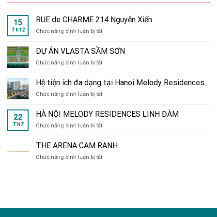
RUE de CHARME 214 Nguyễn Xiển
15
Th12
ở
Chức năng bình luận bị tắt
RUE
de
DỰ ÁN VLASTA SẦM SƠN
CHARME
ở
Chức năng bình luận bị tắt
214
DỰ
Nguyễn
ÁN
Xiển
Hệ tiện ích đa dạng tại Hanoi Melody Residences
VLASTA
ở
Chức năng bình luận bị tắt
SẦM
Hệ
SƠN
tiện
HÀ NỘI MELODY RESIDENCES LINH ĐÀM
22
ích
Th7
ở
Chức năng bình luận bị tắt
đa
HÀ
dạng
NỘI
tại
THE ARENA CAM RANH
MELODY
Hanoi
ở
Chức năng bình luận bị tắt
RESIDENCES
Melody
THE
LINH
Residences
ARENA
ĐÀM
CAM
RANH