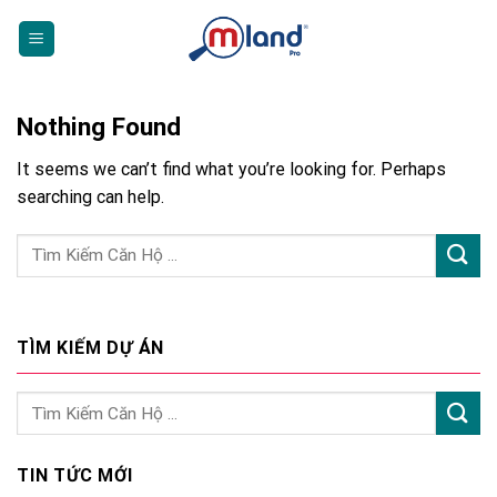
Skip
to
content
Nothing Found
It seems we can’t find what you’re looking for. Perhaps
searching can help.
TÌM KIẾM DỰ ÁN
TIN TỨC MỚI