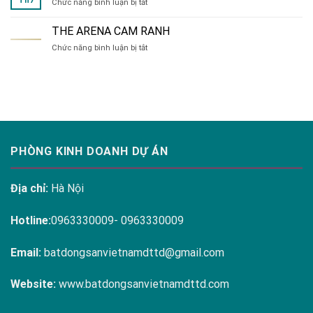
Th7
ở
Chức năng bình luận bị tắt
đa
HÀ
dạng
NỘI
tại
THE ARENA CAM RANH
MELODY
Hanoi
ở
Chức năng bình luận bị tắt
RESIDENCES
Melody
THE
LINH
Residences
ARENA
ĐÀM
CAM
RANH
PHÒNG KINH DOANH DỰ ÁN
Địa chỉ:
Hà Nội
Hotline:
0963330009- 0963330009
Email:
batdongsanvietnamdttd@gmail.com
Website:
www.batdongsanvietnamdttd.com