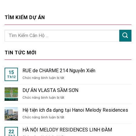
TÌM KIẾM DỰ ÁN
TIN TỨC MỚI
RUE de CHARME 214 Nguyễn Xiển
15
Th12
ở
Chức năng bình luận bị tắt
RUE
de
DỰ ÁN VLASTA SẦM SƠN
CHARME
ở
Chức năng bình luận bị tắt
214
DỰ
Nguyễn
ÁN
Xiển
Hệ tiện ích đa dạng tại Hanoi Melody Residences
VLASTA
ở
Chức năng bình luận bị tắt
SẦM
Hệ
SƠN
tiện
HÀ NỘI MELODY RESIDENCES LINH ĐÀM
22
ích