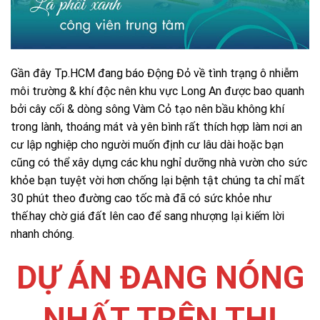
Gần đây Tp.HCM đang báo Động Đỏ về tình trạng ô nhiễm
môi trường & khí độc nên khu vực Long An được bao quanh
bởi cây cối & dòng sông Vàm Cỏ tạo nên bầu không khí
trong lành, thoáng mát và yên bình rất thích hợp làm nơi an
cư lập nghiệp cho người muốn định cư lâu dài hoặc bạn
cũng có thể xây dựng các khu nghỉ dưỡng nhà vườn cho sức
khỏe bạn tuyệt vời hơn chống lại bệnh tật chúng ta chỉ mất
30 phút theo đường cao tốc mà đã có sức khỏe như
thế.hay chờ giá đất lên cao để sang nhượng lại kiếm lời
nhanh chóng.
DỰ ÁN ĐANG NÓNG
NHẤT TRÊN THỊ