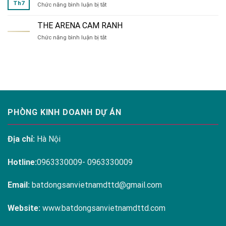
Th7
ở
Chức năng bình luận bị tắt
đa
HÀ
dạng
NỘI
tại
THE ARENA CAM RANH
MELODY
Hanoi
ở
Chức năng bình luận bị tắt
RESIDENCES
Melody
THE
LINH
Residences
ARENA
ĐÀM
CAM
RANH
PHÒNG KINH DOANH DỰ ÁN
Địa chỉ:
Hà Nội
Hotline:
0963330009- 0963330009
Email:
batdongsanvietnamdttd@gmail.com
Website:
www.batdongsanvietnamdttd.com