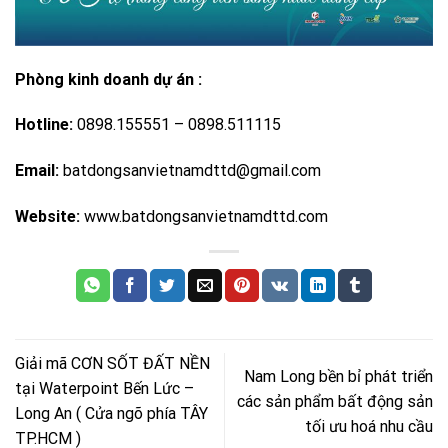
Phòng kinh doanh dự án :
Hotline:
0898.155551 – 0898.511115
Email:
batdongsanvietnamdttd@gmail.com
Website:
www.batdongsanvietnamdttd.com
Giải mã CƠN SỐT ĐẤT NỀN
Nam Long bền bỉ phát triển
tại Waterpoint Bến Lức –
các sản phẩm bất động sản
Long An ( Cửa ngõ phía TÂY
tối ưu hoá nhu cầu
TP.HCM )