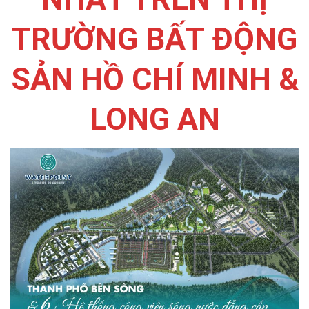
TRƯỜNG BẤT ĐỘNG
SẢN HỒ CHÍ MINH &
LONG AN