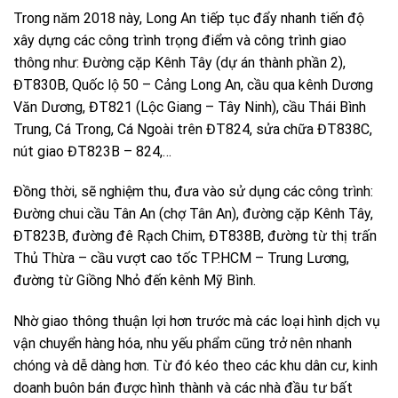
Trong năm 2018 này, Long An tiếp tục đẩy nhanh tiến độ
xây dựng các công trình trọng điểm và công trình giao
thông như: Đường cặp Kênh Tây (dự án thành phần 2),
ĐT830B, Quốc lộ 50 – Cảng Long An, cầu qua kênh Dương
Văn Dương, ĐT821 (Lộc Giang – Tây Ninh), cầu Thái Bình
Trung, Cá Trong, Cá Ngoài trên ĐT824, sửa chữa ĐT838C,
nút giao ĐT823B – 824,…
Đồng thời, sẽ nghiệm thu, đưa vào sử dụng các công trình:
Đường chui cầu Tân An (chợ Tân An), đường cặp Kênh Tây,
ĐT823B, đường đê Rạch Chim, ĐT838B, đường từ thị trấn
Thủ Thừa – cầu vượt cao tốc TP.HCM – Trung Lương,
đường từ Giồng Nhỏ đến kênh Mỹ Bình.
Nhờ giao thông thuận lợi hơn trước mà các loại hình dịch vụ
vận chuyển hàng hóa, nhu yếu phẩm cũng trở nên nhanh
chóng và dễ dàng hơn. Từ đó kéo theo các khu dân cư, kinh
doanh buôn bán được hình thành và các nhà đầu tư bất