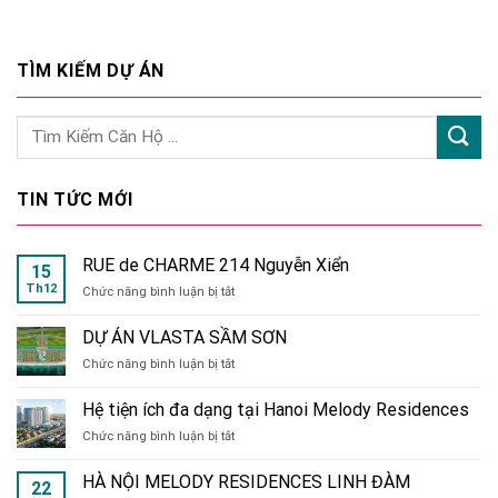
TÌM KIẾM DỰ ÁN
TIN TỨC MỚI
RUE de CHARME 214 Nguyễn Xiển
15
Th12
ở
Chức năng bình luận bị tắt
RUE
de
DỰ ÁN VLASTA SẦM SƠN
CHARME
ở
Chức năng bình luận bị tắt
214
DỰ
Nguyễn
ÁN
Xiển
Hệ tiện ích đa dạng tại Hanoi Melody Residences
VLASTA
ở
Chức năng bình luận bị tắt
SẦM
Hệ
SƠN
tiện
HÀ NỘI MELODY RESIDENCES LINH ĐÀM
22
ích