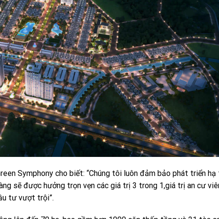
 Green Symphony cho biết: “Chúng tôi luôn đảm bảo phát triển hạ
ng sẽ được hưởng trọn vẹn các giá trị 3 trong 1,giá trị an cư viê
u tư vượt trội”.