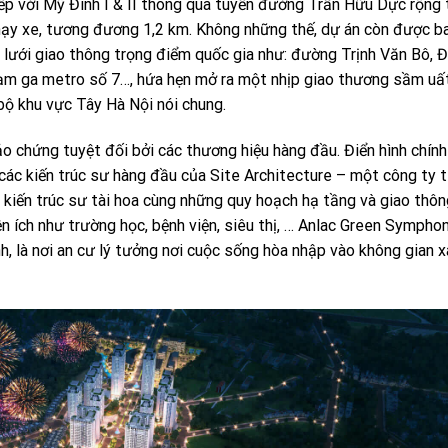
ếp với Mỹ Đình I & II thông qua tuyến đường Trần Hữu Dực rộng 
chạy xe, tương đương 1,2 km. Không những thế, dự án còn được b
lưới giao thông trọng điểm quốc gia như: đường Trịnh Văn Bô, Đ
rạm ga metro số 7…, hứa hẹn mở ra một nhịp giao thương sầm uấ
bộ khu vực Tây Hà Nội nói chung.
 chứng tuyệt đối bởi các thương hiệu hàng đầu. Điển hình chính
 các kiến trúc sư hàng đầu của Site Architecture – một công ty 
c kiến trúc sư tài hoa cùng những quy hoạch hạ tầng và giao thôn
ện ích như trường học, bệnh viện, siêu thị, … Anlac Green Sympho
h, là nơi an cư lý tưởng nơi cuộc sống hòa nhập vào không gian 