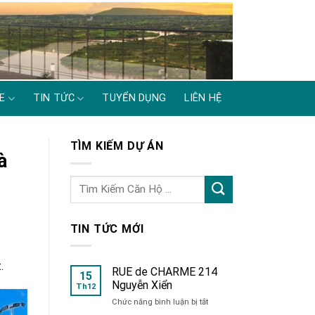
E
TIN TỨC
TUYỂN DỤNG
LIÊN HỆ
TÌM KIẾM DỰ ÁN
à
TIN TỨC MỚI
.
RUE de CHARME 214
15
Nguyễn Xiển
Th12
ở
Chức năng bình luận bị tắt
RUE