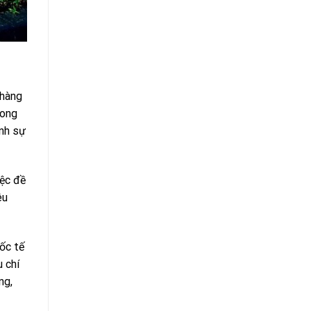
 hàng
rong
ịnh sự
iệc đề
êu
ốc tế
 chí
ng,