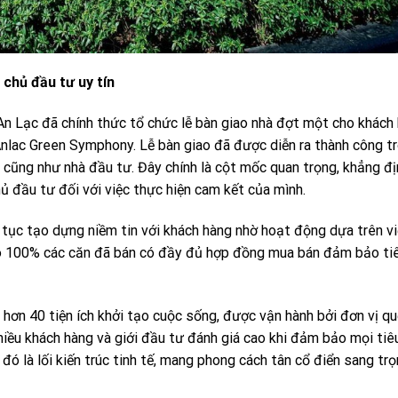
chủ đầu tư uy tín
n Lạc đã chính thức tổ chức lễ bàn giao nhà đợt một cho khách
nlac Green Symphony. Lễ bàn giao đã được diễn ra thành công t
 cũng như nhà đầu tư. Đây chính là cột mốc quan trọng, khẳng đ
ủ đầu tư đối với việc thực hiện cam kết của mình.
tục tạo dựng niềm tin với khách hàng nhờ hoạt động dựa trên v
ảo 100% các căn đã bán có đầy đủ hợp đồng mua bán đảm bảo ti
 hơn 40 tiện ích khởi tạo cuộc sống, được vận hành bởi đơn vị qu
iều khách hàng và giới đầu tư đánh giá cao khi đảm bảo mọi tiêu
ó là lối kiến trúc tinh tế, mang phong cách tân cổ điển sang trọ