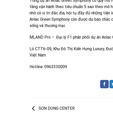
Tổng dự án Anlac Green Symphony có quy mô rộ
tầng vận hành theo tiêu chuẩn 5 sao theo mô h
nhờ có vị trí đắc địa, hội tụ đầy đủ những tiện 
Anlac Green Symphony còn được dự báo chắc chắn
sống và thương mại.
MLAND Pro – Đại lý F1 phân phối dự án Anlac
Lô CTT6-09, Khu Đô Thị Kiến Hưng Luxury, Đườ
Việt Nam
Hotline: 0963330009
SON DONG CENTER