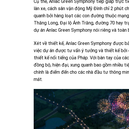
Cụ thể, Anlac Green Symphony tiếp giáp trực ti
làn xe, cách sân vận động Mỹ Đình chỉ 2 phút 
quanh bởi hàng loạt các con đường thuộc mạng 
Thăng Long, Đại lộ Ánh Trăng, đường 70 hay t
dự án Anlac Green Symphony nói riêng và toàn 
Xét về thiết kế, Anlac Green Symphony được bảo
việc dự án được tư vấn ý tưởng và thiết kế bởi
thiết kế nổi tiếng của Pháp. Với bàn tay của cá
đồng bộ, hiện đại, xung quanh bao gồm nhiều ti
chính là điểm đến cho các nhà đầu tư thông min
mát.