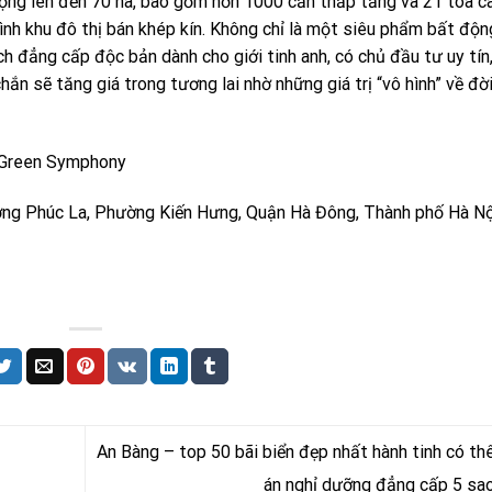
ng lên đến 70 ha, bao gồm hơn 1000 căn thấp tầng và 21 tòa c
ình khu đô thị bán khép kín. Không chỉ là một siêu phẩm bất độn
ích đẳng cấp độc bản dành cho giới tinh anh, có chủ đầu tư uy tín
 sẽ tăng giá trong tương lai nhờ những giá trị “vô hình” về đờ
 Green Symphony
ng Phúc La, Phường Kiến Hưng, Quận Hà Đông, Thành phố Hà Nộ
An Bàng – top 50 bãi biển đẹp nhất hành tinh có t
án nghỉ dưỡng đẳng cấp 5 sa