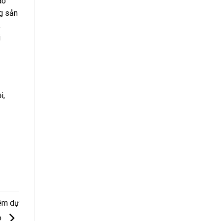
ao
g sản
,
i
i,
hêm dự
o