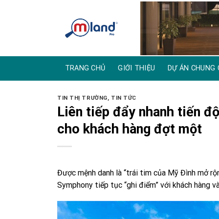
Skip
to
content
TRANG CHỦ
GIỚI THIỆU
DỰ ÁN CHUNG 
TIN THỊ TRƯỜNG
,
TIN TỨC
Liên tiếp đẩy nhanh tiến đ
cho khách hàng đợt một
Được mệnh danh là “trái tim của Mỹ Đình mở rộn
Symphony tiếp tục “ghi điểm” với khách hàng và