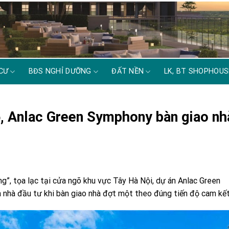
CƯ
BĐS NGHỈ DƯỠNG
ĐẤT NỀN
LK, BT SHOPHOUS
ộ, Anlac Green Symphony bàn giao nh
g”, tọa lạc tại cửa ngõ khu vực Tây Hà Nội, dự án Anlac Green
 nhà đầu tư khi bàn giao nhà đợt một theo đúng tiến độ cam kết