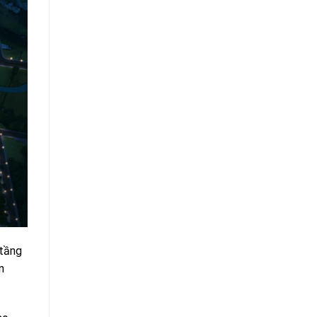
 tầng
n