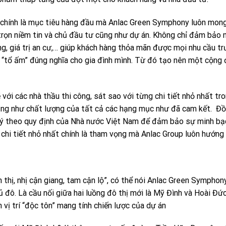
i chính là mục tiêu hàng đầu mà Anlac Green Symphony luôn mon
trọn niềm tin và chủ đầu tư cũng như dự án. Không chỉ đảm bảo
sống, giá trị an cư,… giúp khách hàng thỏa mãn được mọi nhu cầu t
t “tổ ấm” đúng nghĩa cho gia đình mình. Từ đó tạo nên một cộng
 với các nhà thầu thi công, sát sao với từng chi tiết nhỏ nhất tr
ũng như chất lượng của tất cả các hạng mục như đã cam kết. Đ
p lý theo quy định của Nhà nước Việt Nam để đảm bảo sự minh bạ
chi tiết nhỏ nhất chính là tham vọng mà Anlac Group luôn hướng 
 thị, nhị cận giang, tam cận lộ”, có thể nói Anlac Green Symphon
 đô. Là cầu nối giữa hai luồng đô thị mới là Mỹ Đình và Hoài Đứ
vị trí “độc tôn” mang tính chiến lược của dự án