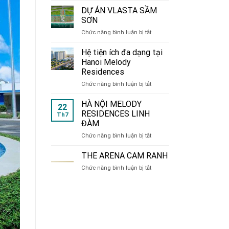
de
DỰ ÁN VLASTA SẦM
CHARME
SƠN
214
ở
Chức năng bình luận bị tắt
Nguyễn
DỰ
Xiển
ÁN
Hệ tiện ích đa dạng tại
VLASTA
Hanoi Melody
SẦM
Residences
SƠN
ở
Chức năng bình luận bị tắt
Hệ
tiện
HÀ NỘI MELODY
22
ích
RESIDENCES LINH
Th7
đa
ĐÀM
dạng
ở
Chức năng bình luận bị tắt
tại
HÀ
Hanoi
NỘI
Melody
THE ARENA CAM RANH
MELODY
Residences
ở
Chức năng bình luận bị tắt
RESIDENCES
THE
LINH
ARENA
ĐÀM
CAM
RANH