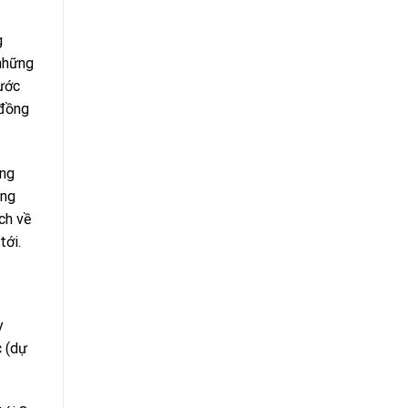
g
 những
rước
 đồng
ong
ồng
ch về
tới.
y
c (dự