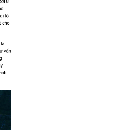
tới 8
ao
ại lộ
t cho
 là
tư vấn
g
ny
xanh