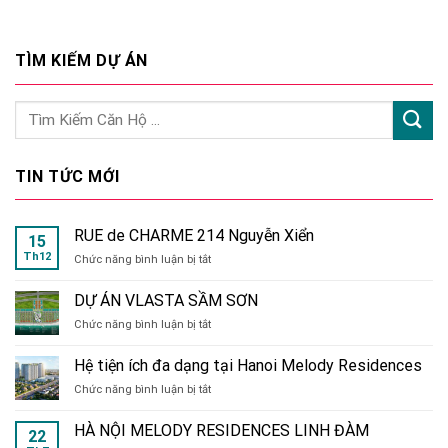
TÌM KIẾM DỰ ÁN
TIN TỨC MỚI
RUE de CHARME 214 Nguyễn Xiển
15
Th12
ở
Chức năng bình luận bị tắt
RUE
de
DỰ ÁN VLASTA SẦM SƠN
CHARME
ở
Chức năng bình luận bị tắt
214
DỰ
Nguyễn
ÁN
Xiển
Hệ tiện ích đa dạng tại Hanoi Melody Residences
VLASTA
ở
Chức năng bình luận bị tắt
SẦM
Hệ
SƠN
tiện
HÀ NỘI MELODY RESIDENCES LINH ĐÀM
22
ích