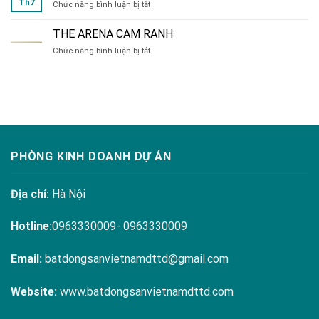
Th7
ở
Chức năng bình luận bị tắt
đa
HÀ
dạng
NỘI
tại
THE ARENA CAM RANH
MELODY
Hanoi
ở
Chức năng bình luận bị tắt
RESIDENCES
Melody
THE
LINH
Residences
ARENA
ĐÀM
CAM
RANH
PHÒNG KINH DOANH DỰ ÁN
Địa chỉ:
Hà Nội
Hotline:
0963330009- 0963330009
Email:
batdongsanvietnamdttd@gmail.com
Website:
www.batdongsanvietnamdttd.com