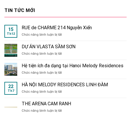
TIN TỨC MỚI
RUE de CHARME 214 Nguyễn Xiển
15
Th12
ở
Chức năng bình luận bị tắt
RUE
de
DỰ ÁN VLASTA SẦM SƠN
CHARME
ở
Chức năng bình luận bị tắt
214
DỰ
Nguyễn
ÁN
Xiển
Hệ tiện ích đa dạng tại Hanoi Melody Residences
VLASTA
ở
Chức năng bình luận bị tắt
SẦM
Hệ
SƠN
tiện
HÀ NỘI MELODY RESIDENCES LINH ĐÀM
22
ích
Th7
ở
Chức năng bình luận bị tắt
đa
HÀ
dạng
NỘI
tại
THE ARENA CAM RANH
MELODY
Hanoi
ở
Chức năng bình luận bị tắt
RESIDENCES
Melody
THE
LINH
Residences
ARENA
ĐÀM
CAM
RANH